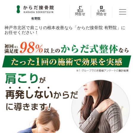
電話
LINE
問合せ
問合せ
有野院
神戸市北区で肩こりの根本改善なら「からだ接骨院 有野院」に
お任せください！